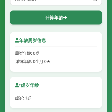
计算年龄
年龄周岁信息
周岁年龄: 0岁
详细年龄: 0个月 0天
虚岁年龄
虚岁: 1岁