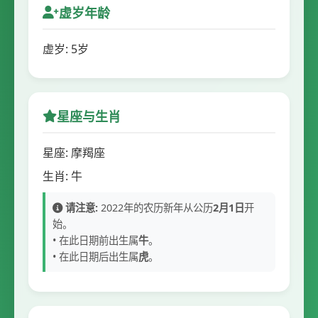
虚岁年龄
虚岁: 5岁
星座与生肖
星座: 摩羯座
生肖: 牛
请注意:
2022年的农历新年从公历
2月1日
开
始。
• 在此日期前出生属
牛
。
• 在此日期后出生属
虎
。