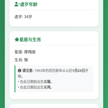
虚岁年龄
虚岁: 34岁
星座与生肖
星座: 摩羯座
生肖: 猴
请注意:
1993年的农历新年从公历
1月23日
开
始。
• 在此日期前出生属
猴
。
• 在此日期后出生属
鸡
。