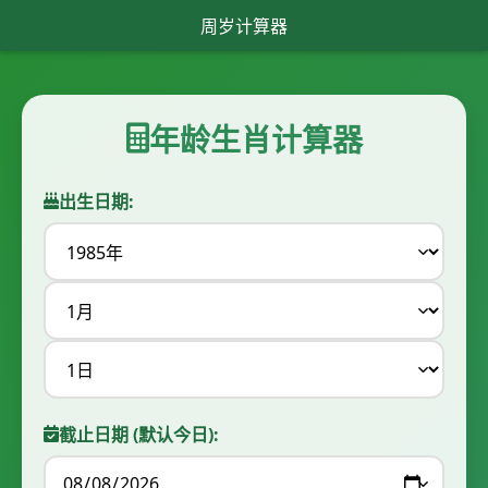
周岁计算器
年龄生肖计算器
出生日期:
截止日期 (默认今日):