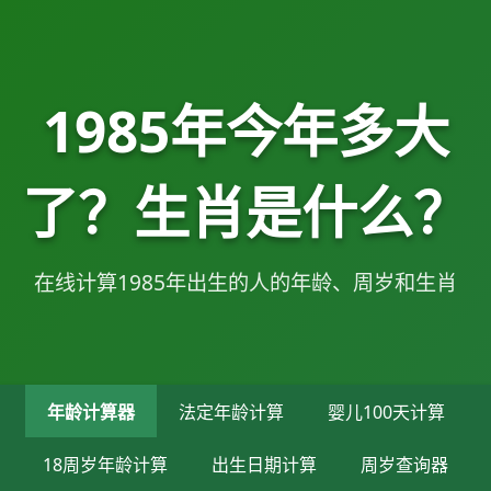
1985年今年多大
了？生肖是什么？
在线计算1985年出生的人的年龄、周岁和生肖
年龄计算器
法定年龄计算
婴儿100天计算
18周岁年龄计算
出生日期计算
周岁查询器