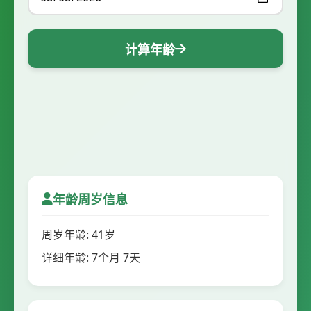
计算年龄
年龄周岁信息
周岁年龄: 41岁
详细年龄: 7个月 7天