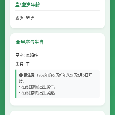
虚岁年龄
虚岁: 65岁
星座与生肖
星座: 摩羯座
生肖: 牛
请注意:
1962年的农历新年从公历
2月5日
开
始。
• 在此日期前出生属
牛
。
• 在此日期后出生属
虎
。